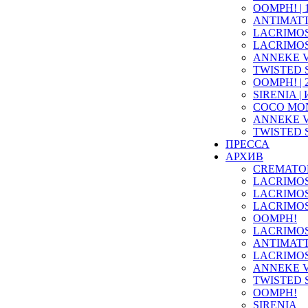
OOMPH! | 1
ANTIMATTER
LACRIMOSA 
LACRIMOSA 
ANNEKE VA
TWISTED S
OOMPH! | 2
SIRENIA | 
COCO MONT
ANNEKE V
TWISTED S
ПРЕССА
АРХИВ
CREMATO
LACRIMO
LACRIMO
LACRIMO
OOMPH!
LACRIMO
ANTIMAT
LACRIMO
ANNEKE 
TWISTED 
OOMPH!
SIRENIA