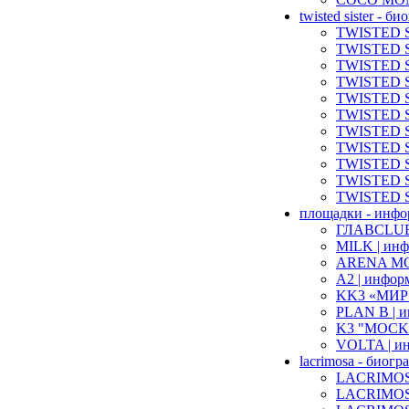
twisted sister - б
TWISTED SI
TWISTED SI
TWISTED SI
TWISTED SI
TWISTED SI
TWISTED SI
TWISTED SI
TWISTED SI
TWISTED SI
TWISTED SI
TWISTED SI
площадки - инфо
ГЛАВCLUB 
MILK | инф
ARENA MOSC
A2 | информ
KK3 «MИP» 
PLAN B | и
K3 "MOCKBA
VOLTA | ин
lacrimosa - биогр
LACRIMOSA 
LACRIMOSA 