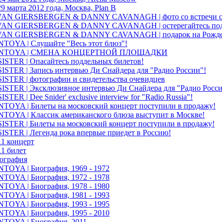
9 марта 2012 года, Москва, Plan B
N GIERSBERGEN & DANNY CAVANAGH | фото со встречи с
N GIERSBERGEN & DANNY CAVANAGH | остерегайтесь под
AN GIERSBERGEN & DANNY CAVANAGH | подарок на Рожде
OYA | Слушайте "Весь этот блюз"!
NTOYA | СМЕНА КОНЦЕРТНОЙ ПЛОЩАДКИ
STER | Опасайтесь поддельных билетов!
STER | Запись интервью Ди Снайдера для "Радио России"!
STER | фотографии и свидетельства очевидцев
STER | Эксклюзивное интервью Ди Снайдера для "Радио Росси
TER | Dee Snider' exclusive interview for "Radio Russia"!
OYA | Билеты на московский концерт поступили в продажу!
OYA | Классик американского блюза выступит в Москве!
STER | Билеты на московский концерт поступили в продажу!
STER | Легенда рока впервые приедет в Россию!
11 концерт
11 билет
иография
OYA | Биография, 1969 - 1972
OYA | Биография, 1972 - 1978
OYA | Биография, 1978 - 1980
OYA | Биография, 1981 - 1993
OYA | Биография, 1993 - 1995
OYA | Биография, 1995 - 2010
OYA | Биография, 2011