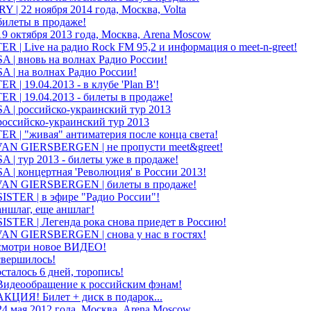
| 22 ноября 2014 года, Москва, Volta
илеты в продаже!
9 октября 2013 года, Москва, Arena Moscow
 | Live на радио Rock FM 95,2 и информация о meet-n-greet!
| вновь на волнах Радио России!
| на волнах Радио России!
| 19.04.2013 - в клубе 'Plan B'!
 | 19.04.2013 - билеты в продаже!
| российско-украинский тур 2013
оссийско-украинский тур 2013
 | "живая" антиматерия после конца света!
N GIERSBERGEN | не пропусти meet&greet!
| тур 2013 - билеты уже в продаже!
| концертная 'Революция' в России 2013!
N GIERSBERGEN | билеты в продаже!
STER | в эфире "Радио России"!
ншлаг, еще аншлаг!
STER | Легенда рока снова приедет в Россию!
N GIERSBERGEN | снова у нас в гостях!
смотри новое ВИДЕО!
свершилось!
сталось 6 дней, торопись!
Видеообращение к российским фэнам!
АКЦИЯ! Билет + диск в подарок...
4 мая 2012 года, Москва, Arena Moscow