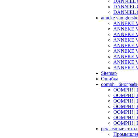
DANNIEL C
DANNIEL C
DANNIEL C
anneke van giersb
ANNEKE VA
ANNEKE VA
ANNEKE VA
ANNEKE VA
ANNEKE VA
ANNEKE VA
ANNEKE VA
ANNEKE VA
ANNEKE VA
Sitemap
Ошибка
oomph - биограф
OOMPH! | Б
OOMPH! | Б
OOMPH! | Б
OOMPH! | Б
OOMPH! | Б
OOMPH! | Б
OOMPH! | Б
рекламные стать
Промышленн