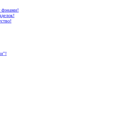
 фэнами!
делок!
ство!
и"!