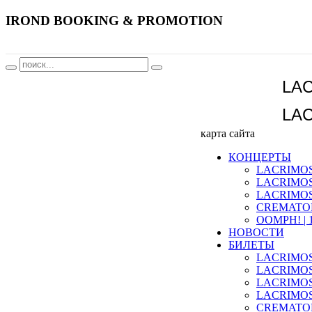
IROND
BOOKING & PROMOTION
21 ноября
LA
22 ноября
LA
карта сайта
КОНЦЕРТЫ
LACRIMOSA 
LACRIMOSA 
LACRIMOSA 
CREMATORY 
OOMPH! | 1
НОВОСТИ
БИЛЕТЫ
LACRIMOSA 
LACRIMOSA 
LACRIMOSA 
LACRIMOSA 
CREMATORY 