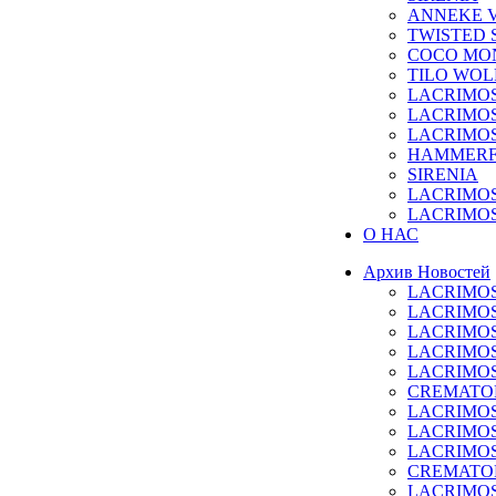
ANNEKE 
TWISTED 
COCO MO
TILO WOL
LACRIMO
LACRIMO
LACRIMO
HAMMERF
SIRENIA
LACRIMO
LACRIMO
О НАС
Архив Новостей
LACRIMOSA 
LACRIMOSA 
LACRIMOSA 
LACRIMOSA 
LACRIMOSA 
CREMATORY
LACRIMOSA 
LACRIMOSA 
LACRIMOSA 
CREMATORY
LACRIMOSA 