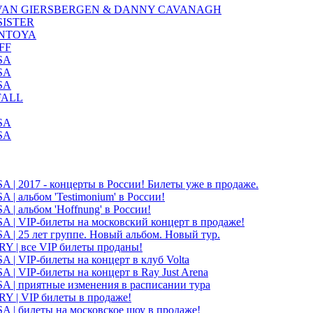
VAN GIERSBERGEN & DANNY CAVANAGH
SISTER
NTOYA
FF
SA
SA
SA
ALL
SA
SA
| 2017 - концерты в России! Билеты уже в продаже.
| альбом 'Testimonium' в России!
| альбом 'Hoffnung' в России!
| VIP-билеты на московский концерт в продаже!
| 25 лет группе. Новый альбом. Новый тур.
 | все VIP билеты проданы!
| VIP-билеты на концерт в клуб Volta
| VIP-билеты на концерт в Ray Just Arena
| приятные изменения в расписании тура
 | VIP билеты в продаже!
| билеты на московское шоу в продаже!